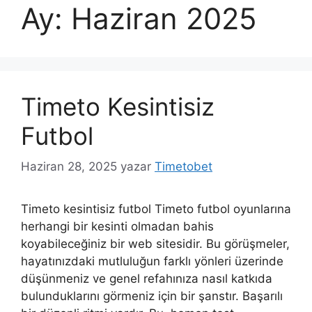
Ay:
Haziran 2025
Timeto Kesintisiz
Futbol
Haziran 28, 2025
yazar
Timetobet
Timeto kesintisiz futbol Timeto futbol oyunlarına
herhangi bir kesinti olmadan bahis
koyabileceğiniz bir web sitesidir. Bu görüşmeler,
hayatınızdaki mutluluğun farklı yönleri üzerinde
düşünmeniz ve genel refahınıza nasıl katkıda
bulunduklarını görmeniz için bir şanstır. Başarılı