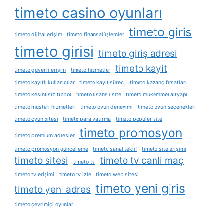
timeto casino oyunları
timeto giris
timeto dijital erişim
timeto finansal i̇şlemler
timeto girisi
timeto giriş adresi
timeto kayit
timeto güvenli erişim
timeto hizmetler
timeto kayıtlı kullanıcılar
timeto kayıt süreci
timeto kazanç fırsatları
timeto kesintisiz futbol
timeto lisanslı site
timeto mükemmel altyapı
timeto müşteri hizmetleri
timeto oyun deneyimi
timeto oyun seçenekleri
timeto oyun sitesi
timeto para yatirma
timeto popüler site
timeto promosyon
timeto premium adresler
timeto promosyon güncelleme
timeto sanal teklif
timeto site erişimi
timeto sitesi
timeto tv canli maç
timeto tv
timeto tv erişimi
timeto tv izle
timeto web sitesi
timeto yeni giris
timeto yeni adres
timeto çevrimiçi oyunlar