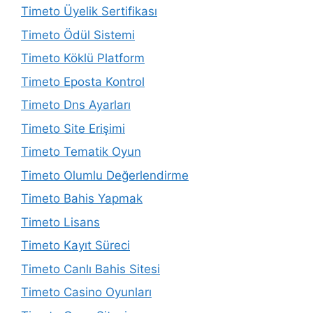
Timeto Üyelik Sertifikası
Timeto Ödül Sistemi
Timeto Köklü Platform
Timeto Eposta Kontrol
Timeto Dns Ayarları
Timeto Site Erişimi
Timeto Tematik Oyun
Timeto Olumlu Değerlendirme
Timeto Bahis Yapmak
Timeto Lisans
Timeto Kayıt Süreci
Timeto Canlı Bahis Sitesi
Timeto Casino Oyunları