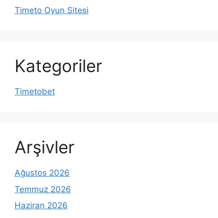
Timeto Oyun Sitesi
Kategoriler
Timetobet
Arşivler
Ağustos 2026
Temmuz 2026
Haziran 2026