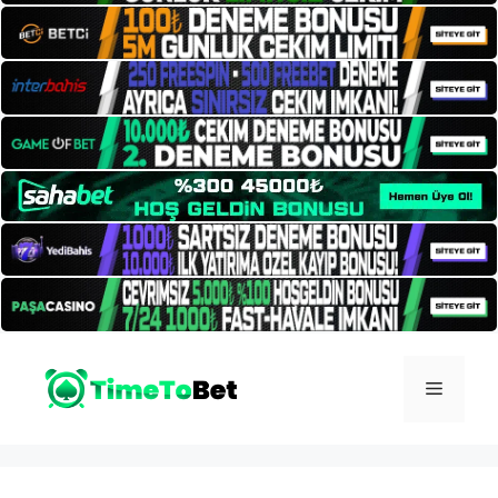
İçeriğe
atla
Menü