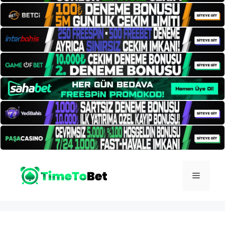
İçeriğe
atla
Menü