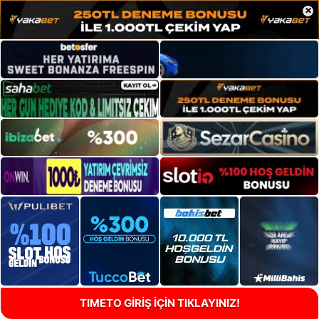
×
TIMETO GİRİŞ İÇİN TIKLAYINIZ!