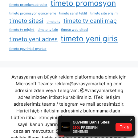
timeto promosyon
timeto premium adresler
timeto promosyon güncelleme
timeto sanal teklif
timeto site erişimi
timeto sitesi
timeto tv canli maç
timeto tv
timeto tv erişimi
timeto tv izle
timeto web sitesi
timeto yeni giris
timeto yeni adres
timeto çevrimiçi oyunlar
Avrasya'nın en büyük reklam platformunda olmak için
Microsoft Teams:
reklam@avrasyamarketing.com
adresimizden veya Telegram: @Avrasyamarketing
adresimizden irtibat kurabilirsiniz. (Tek iletişim
adreslerimiz teams / telegram ve mail adresimizdir.
Harici hiçbir iletişim adresimiz bulunmamaktadır.
Lütfen itibar etmeyiniz.) Türkiye yasalarına göre 7258
sayılı kanun uyarınca yasa dışı bahis oynamanın
cezaları mevcuttur. Şu an bulunduğunuz site hiç bir
şekilde illegal bahis oyunları oynatmıyor ve oynamaya