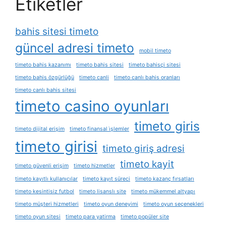
Etiketler
bahis sitesi timeto
güncel adresi timeto
mobil timeto
timeto bahis kazanımı
timeto bahis sitesi
timeto bahisçi sitesi
timeto bahis özgürlüğü
timeto canli
timeto canlı bahis oranları
timeto canlı bahis sitesi
timeto casino oyunları
timeto giris
timeto dijital erişim
timeto finansal i̇şlemler
timeto girisi
timeto giriş adresi
timeto kayit
timeto güvenli erişim
timeto hizmetler
timeto kayıtlı kullanıcılar
timeto kayıt süreci
timeto kazanç fırsatları
timeto kesintisiz futbol
timeto lisanslı site
timeto mükemmel altyapı
timeto müşteri hizmetleri
timeto oyun deneyimi
timeto oyun seçenekleri
timeto oyun sitesi
timeto para yatirma
timeto popüler site