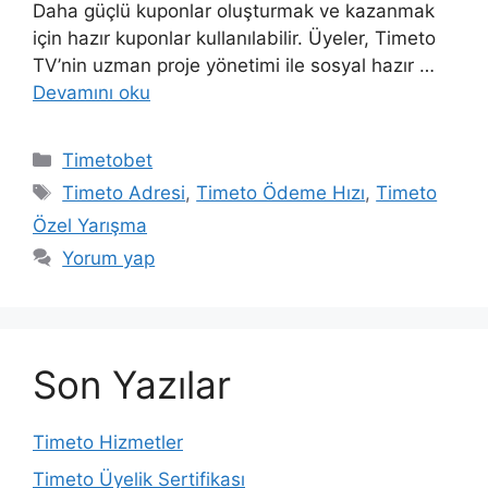
Daha güçlü kuponlar oluşturmak ve kazanmak
için hazır kuponlar kullanılabilir. Üyeler, Timeto
TV’nin uzman proje yönetimi ile sosyal hazır …
Devamını oku
Kategoriler
Timetobet
Etiketler
Timeto Adresi
,
Timeto Ödeme Hızı
,
Timeto
Özel Yarışma
Yorum yap
Son Yazılar
Timeto Hizmetler
Timeto Üyelik Sertifikası