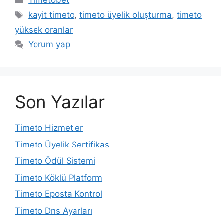
Timetobet
Etiketler
kayit timeto
,
timeto üyelik oluşturma
,
timeto
yüksek oranlar
Yorum yap
Son Yazılar
Timeto Hizmetler
Timeto Üyelik Sertifikası
Timeto Ödül Sistemi
Timeto Köklü Platform
Timeto Eposta Kontrol
Timeto Dns Ayarları