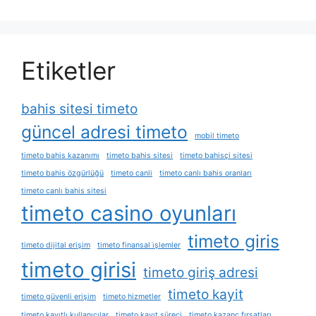
Etiketler
bahis sitesi timeto
güncel adresi timeto
mobil timeto
timeto bahis kazanımı
timeto bahis sitesi
timeto bahisçi sitesi
timeto bahis özgürlüğü
timeto canli
timeto canlı bahis oranları
timeto canlı bahis sitesi
timeto casino oyunları
timeto giris
timeto dijital erişim
timeto finansal i̇şlemler
timeto girisi
timeto giriş adresi
timeto kayit
timeto güvenli erişim
timeto hizmetler
timeto kayıtlı kullanıcılar
timeto kayıt süreci
timeto kazanç fırsatları