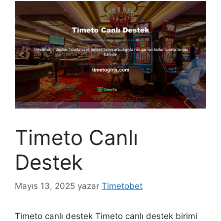
Timeto Canlı
Destek
Mayıs 13, 2025
yazar
Timetobet
Timeto canlı destek Timeto canlı destek birimi