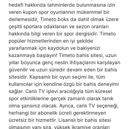
hedefi hakkında tahminlerde bulunmasına izin
veren kupon spor oyunlarının mükemmel bir
derlemesidir, Timeto boks da dahil olmak üzere
çeşitli sporlara odaklanan ve sezon oranları
hakkında bilgi veren bir spor dergisidir. Timeto
popüler hizmetlerinden en iyi şekilde
yararlanmak için kaydolun ve bakiyenizi
kazanmaya başlayın! Timeto bahis sitesi, uzun
yıllar boyunca genç neslin ihtiyaçlarını karşılayan
güvenilir ve uzun süredir devam eden bir bahis
sitesidir. Kapsamlı bir oyun seçimi ile, tüm
kullanıcılar için kendine özgü bir bahis deneyimi
sağlar. Canlı TV işlevi aracılığıyla tüm küresel
spor etkinliklerine gerçek zamanlı olarak tanık
olma şansınız olacak. Ayrıca, canlı TV seçeneği,
herhangi bir abonelik ücreti gerektirmeyen
ücretsiz bir hizmettir. Lisanslı bir bahis sitesi
olmasının yanı sıra, yüksek ikramiye oranları