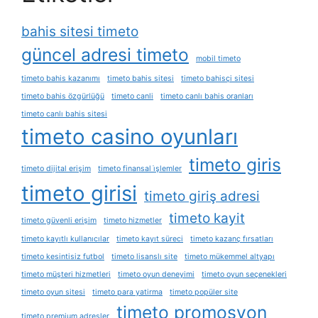
bahis sitesi timeto
güncel adresi timeto
mobil timeto
timeto bahis kazanımı
timeto bahis sitesi
timeto bahisçi sitesi
timeto bahis özgürlüğü
timeto canli
timeto canlı bahis oranları
timeto canlı bahis sitesi
timeto casino oyunları
timeto giris
timeto dijital erişim
timeto finansal i̇şlemler
timeto girisi
timeto giriş adresi
timeto kayit
timeto güvenli erişim
timeto hizmetler
timeto kayıtlı kullanıcılar
timeto kayıt süreci
timeto kazanç fırsatları
timeto kesintisiz futbol
timeto lisanslı site
timeto mükemmel altyapı
timeto müşteri hizmetleri
timeto oyun deneyimi
timeto oyun seçenekleri
timeto oyun sitesi
timeto para yatirma
timeto popüler site
timeto promosyon
timeto premium adresler