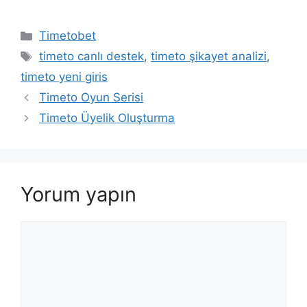
Kategoriler
Timetobet
Etiketler
timeto canlı destek
,
timeto şikayet analizi
,
timeto yeni giris
Timeto Oyun Serisi
Timeto Üyelik Oluşturma
Yorum yapın
Yorum