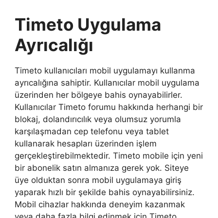
Timeto Uygulama
Ayrıcalığı
Timeto kullanıcıları mobil uygulamayı kullanma
ayrıcalığına sahiptir. Kullanıcılar mobil uygulama
üzerinden her bölgeye bahis oynayabilirler.
Kullanıcılar Timeto forumu hakkında herhangi bir
blokaj, dolandırıcılık veya olumsuz yorumla
karşılaşmadan cep telefonu veya tablet
kullanarak hesapları üzerinden işlem
gerçekleştirebilmektedir. Timeto mobile için yeni
bir abonelik satın almanıza gerek yok. Siteye
üye olduktan sonra mobil uygulamaya giriş
yaparak hızlı bir şekilde bahis oynayabilirsiniz.
Mobil cihazlar hakkında deneyim kazanmak
veya daha fazla bilgi edinmek için Timeto