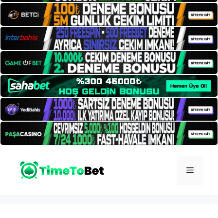
İçeriğe
atla
Menü