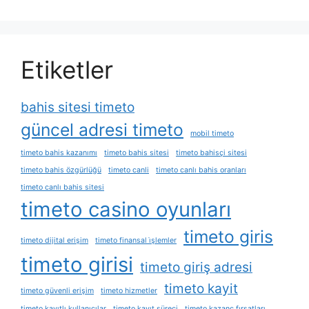
Etiketler
bahis sitesi timeto
güncel adresi timeto
mobil timeto
timeto bahis kazanımı
timeto bahis sitesi
timeto bahisçi sitesi
timeto bahis özgürlüğü
timeto canli
timeto canlı bahis oranları
timeto canlı bahis sitesi
timeto casino oyunları
timeto giris
timeto dijital erişim
timeto finansal i̇şlemler
timeto girisi
timeto giriş adresi
timeto kayit
timeto güvenli erişim
timeto hizmetler
timeto kayıtlı kullanıcılar
timeto kayıt süreci
timeto kazanç fırsatları