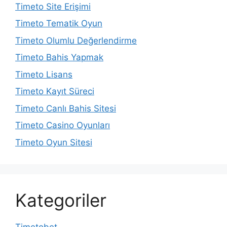
Timeto Site Erişimi
Timeto Tematik Oyun
Timeto Olumlu Değerlendirme
Timeto Bahis Yapmak
Timeto Lisans
Timeto Kayıt Süreci
Timeto Canlı Bahis Sitesi
Timeto Casino Oyunları
Timeto Oyun Sitesi
Kategoriler
Timetobet