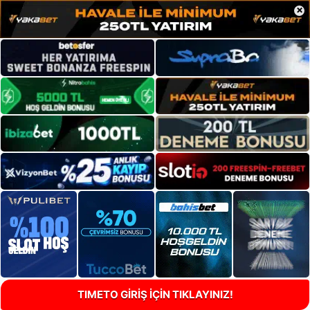
×
TIMETO GİRİŞ İÇİN TIKLAYINIZ!