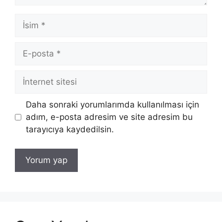
İsim
E-
posta
İnternet
sitesi
Daha sonraki yorumlarımda kullanılması için
adım, e-posta adresim ve site adresim bu
tarayıcıya kaydedilsin.