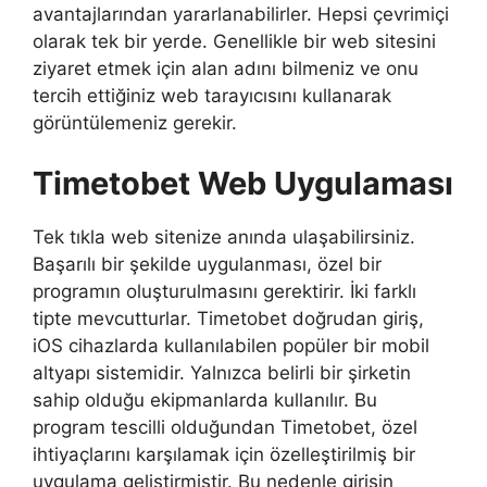
avantajlarından yararlanabilirler. Hepsi çevrimiçi
olarak tek bir yerde. Genellikle bir web sitesini
ziyaret etmek için alan adını bilmeniz ve onu
tercih ettiğiniz web tarayıcısını kullanarak
görüntülemeniz gerekir.
Timetobet Web Uygulaması
Tek tıkla web sitenize anında ulaşabilirsiniz.
Başarılı bir şekilde uygulanması, özel bir
programın oluşturulmasını gerektirir. İki farklı
tipte mevcutturlar. Timetobet doğrudan giriş,
iOS cihazlarda kullanılabilen popüler bir mobil
altyapı sistemidir. Yalnızca belirli bir şirketin
sahip olduğu ekipmanlarda kullanılır. Bu
program tescilli olduğundan Timetobet, özel
ihtiyaçlarını karşılamak için özelleştirilmiş bir
uygulama geliştirmiştir. Bu nedenle girişin