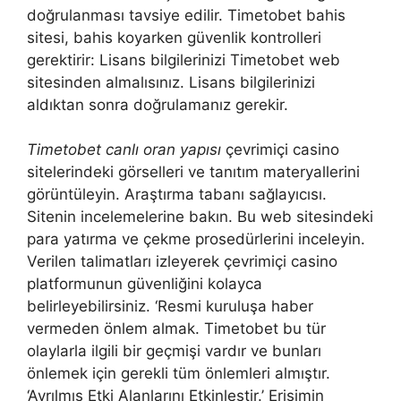
doğrulanması tavsiye edilir. Timetobet bahis
sitesi, bahis koyarken güvenlik kontrolleri
gerektirir: Lisans bilgilerinizi Timetobet web
sitesinden almalısınız. Lisans bilgilerinizi
aldıktan sonra doğrulamanız gerekir.
Timetobet canlı oran yapısı
çevrimiçi casino
sitelerindeki görselleri ve tanıtım materyallerini
görüntüleyin. Araştırma tabanı sağlayıcısı.
Sitenin incelemelerine bakın. Bu web sitesindeki
para yatırma ve çekme prosedürlerini inceleyin.
Verilen talimatları izleyerek çevrimiçi casino
platformunun güvenliğini kolayca
belirleyebilirsiniz. ‘Resmi kuruluşa haber
vermeden önlem almak. Timetobet bu tür
olaylarla ilgili bir geçmişi vardır ve bunları
önlemek için gerekli tüm önlemleri almıştır.
‘Ayrılmış Etki Alanlarını Etkinleştir.’ Erişimin