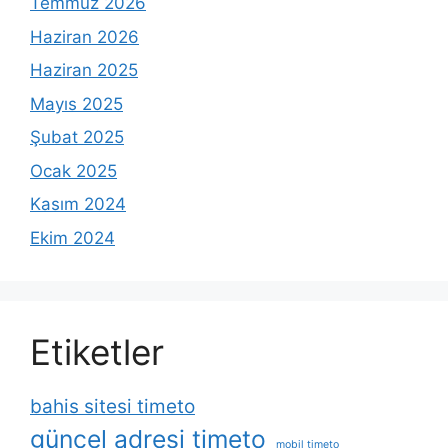
Temmuz 2026
Haziran 2026
Haziran 2025
Mayıs 2025
Şubat 2025
Ocak 2025
Kasım 2024
Ekim 2024
Etiketler
bahis sitesi timeto
güncel adresi timeto
mobil timeto