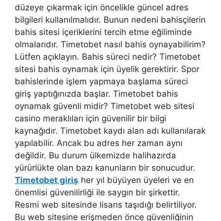
düzeye çıkarmak için öncelikle güncel adres
bilgileri kullanılmalıdır. Bunun nedeni bahisçilerin
bahis sitesi içeriklerini tercih etme eğiliminde
olmalarıdır. Timetobet nasıl bahis oynayabilirim?
Lütfen açıklayın. Bahis süreci nedir? Timetobet
sitesi bahis oynamak için üyelik gerektirir. Spor
bahislerinde işlem yapmaya başlama süreci
giriş yaptığınızda başlar. Timetobet bahis
oynamak güvenli midir? Timetobet web sitesi
casino meraklıları için güvenilir bir bilgi
kaynağıdır. Timetobet kaydı alan adı kullanılarak
yapılabilir. Ancak bu adres her zaman aynı
değildir. Bu durum ülkemizde halihazırda
yürürlükte olan bazı kanunların bir sonucudur.
Timetobet giriş
her yıl büyüyen üyeleri ve en
önemlisi güvenilirliği ile saygın bir şirkettir.
Resmi web sitesinde lisans taşıdığı belirtiliyor.
Bu web sitesine erişmeden önce güvenliğinin