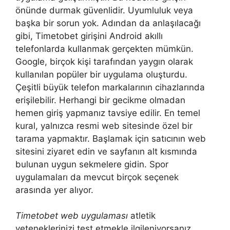
önünde durmak güvenlidir. Uyumluluk veya
başka bir sorun yok. Adından da anlaşılacağı
gibi, Timetobet girişini Android akıllı
telefonlarda kullanmak gerçekten mümkün.
Google, birçok kişi tarafından yaygın olarak
kullanılan popüler bir uygulama oluşturdu.
Çeşitli büyük telefon markalarının cihazlarında
erişilebilir. Herhangi bir gecikme olmadan
hemen giriş yapmanız tavsiye edilir. En temel
kural, yalnızca resmi web sitesinde özel bir
tarama yapmaktır. Başlamak için satıcının web
sitesini ziyaret edin ve sayfanın alt kısmında
bulunan uygun sekmelere gidin. Spor
uygulamaları da mevcut birçok seçenek
arasında yer alıyor.
Timetobet web uygulaması
atletik
yeteneklerinizi test etmekle ilgileniyorsanız,