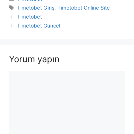
Etiketler
Timetobet Giriş
,
Timetobet Online Site
Timetobet
Timetobet Güncel
Yorum yapın
Yorum