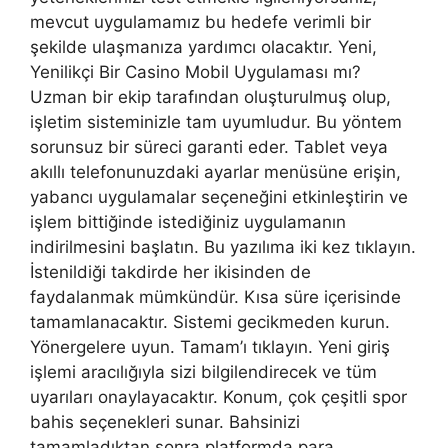
mevcut uygulamamız bu hedefe verimli bir
şekilde ulaşmanıza yardımcı olacaktır. Yeni,
Yenilikçi Bir Casino Mobil Uygulaması mı?
Uzman bir ekip tarafından oluşturulmuş olup,
işletim sisteminizle tam uyumludur. Bu yöntem
sorunsuz bir süreci garanti eder. Tablet veya
akıllı telefonunuzdaki ayarlar menüsüne erişin,
yabancı uygulamalar seçeneğini etkinleştirin ve
işlem bittiğinde istediğiniz uygulamanın
indirilmesini başlatın. Bu yazılıma iki kez tıklayın.
İstenildiği takdirde her ikisinden de
faydalanmak mümkündür. Kısa süre içerisinde
tamamlanacaktır. Sistemi gecikmeden kurun.
Yönergelere uyun. Tamam’ı tıklayın. Yeni giriş
işlemi aracılığıyla sizi bilgilendirecek ve tüm
uyarıları onaylayacaktır. Konum, çok çeşitli spor
bahis seçenekleri sunar. Bahsinizi
tamamladıktan sonra platformda para