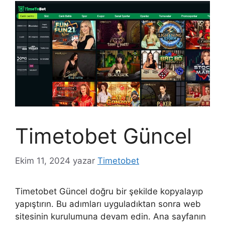
Timetobet Güncel
Ekim 11, 2024
yazar
Timetobet
Timetobet Güncel doğru bir şekilde kopyalayıp
yapıştırın. Bu adımları uyguladıktan sonra web
sitesinin kurulumuna devam edin. Ana sayfanın