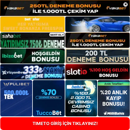
×
TIMETO GİRİŞ İÇİN TIKLAYINIZ!