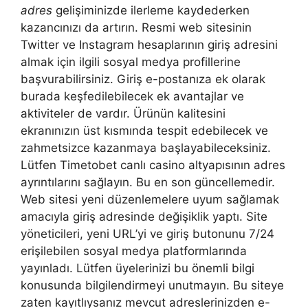
adres
gelişiminizde ilerleme kaydederken
kazancınızı da artırın. Resmi web sitesinin
Twitter ve Instagram hesaplarının giriş adresini
almak için ilgili sosyal medya profillerine
başvurabilirsiniz. Giriş e-postanıza ek olarak
burada keşfedilebilecek ek avantajlar ve
aktiviteler de vardır. Ürünün kalitesini
ekranınızın üst kısmında tespit edebilecek ve
zahmetsizce kazanmaya başlayabileceksiniz.
Lütfen Timetobet canlı casino altyapısının adres
ayrıntılarını sağlayın. Bu en son güncellemedir.
Web sitesi yeni düzenlemelere uyum sağlamak
amacıyla giriş adresinde değişiklik yaptı. Site
yöneticileri, yeni URL’yi ve giriş butonunu 7/24
erişilebilen sosyal medya platformlarında
yayınladı. Lütfen üyelerinizi bu önemli bilgi
konusunda bilgilendirmeyi unutmayın. Bu siteye
zaten kayıtlıysanız mevcut adreslerinizden e-