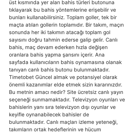
üst kısmında yer alan bahis türleri butonuna
tıklayarak bu bahis yöntemlerine erişebilir ve
bunları kullanabilirsiniz. Toplam goller, tek bir
maçta atılan gollerin toplamıdır. Bir takım, maçın
sonunda her iki takımın atacağı toplam gol
sayısını doğru tahmin ederse galip gelir. Canlı
bahis, maç devam ederken hızla değişen
oranlara bahis yapma şansını içerir. Ana
sayfada kullanıcıların bahis oynamasına olanak
tanıyan canlı bahis butonu bulunmaktadır.
Timetobet Güncel almak ve potansiyel olarak
önemli kazanımlar elde etmek sizin kararınızdır.
Bu metnin amacı nedir? Site ücretsiz canlı yayın
seçeneği sunmamaktadır. Televizyon oyunları ve
bahislerin yanı sıra televizyon dışı oyunlar ve
keyifle oynanabilecek bahisler de
bulunmaktadır. Canlı maçları izleme yeteneği,
takımların ortak hedeflerinin ve hücum