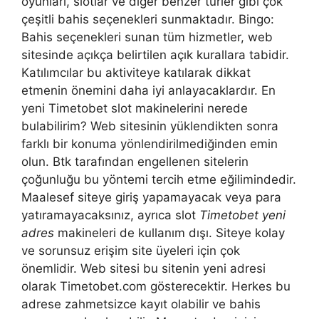
oyunları, slotlar ve diğer benzer türler gibi çok
çeşitli bahis seçenekleri sunmaktadır. Bingo:
Bahis seçenekleri sunan tüm hizmetler, web
sitesinde açıkça belirtilen açık kurallara tabidir.
Katılımcılar bu aktiviteye katılarak dikkat
etmenin önemini daha iyi anlayacaklardır. En
yeni Timetobet slot makinelerini nerede
bulabilirim? Web sitesinin yüklendikten sonra
farklı bir konuma yönlendirilmediğinden emin
olun. Btk tarafından engellenen sitelerin
çoğunluğu bu yöntemi tercih etme eğilimindedir.
Maalesef siteye giriş yapamayacak veya para
yatıramayacaksınız, ayrıca slot
Timetobet yeni
adres
makineleri de kullanım dışı. Siteye kolay
ve sorunsuz erişim site üyeleri için çok
önemlidir. Web sitesi bu sitenin yeni adresi
olarak Timetobet.com gösterecektir. Herkes bu
adrese zahmetsizce kayıt olabilir ve bahis