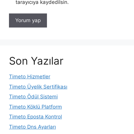
tarayıcıya kaydedilsin.
Son Yazılar
Timeto Hizmetler
Timeto Üyelik Sertifikası
Timeto Ödül Sistemi
Timeto Köklü Platform
Timeto Eposta Kontrol
Timeto Dns Ayarları