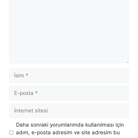
İsim
E-
posta
İnternet
sitesi
Daha sonraki yorumlarımda kullanılması için
adım, e-posta adresim ve site adresim bu