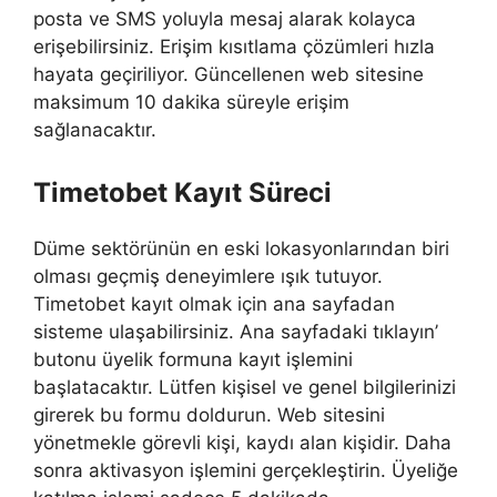
posta ve SMS yoluyla mesaj alarak kolayca
erişebilirsiniz. Erişim kısıtlama çözümleri hızla
hayata geçiriliyor. Güncellenen web sitesine
maksimum 10 dakika süreyle erişim
sağlanacaktır.
Timetobet Kayıt Süreci
Düme sektörünün en eski lokasyonlarından biri
olması geçmiş deneyimlere ışık tutuyor.
Timetobet kayıt olmak için ana sayfadan
sisteme ulaşabilirsiniz. Ana sayfadaki tıklayın’
butonu üyelik formuna kayıt işlemini
başlatacaktır.
Lütfen kişisel ve genel bilgilerinizi
girerek bu formu doldurun. Web sitesini
yönetmekle görevli kişi, kaydı alan kişidir. Daha
sonra aktivasyon işlemini gerçekleştirin. Üyeliğe