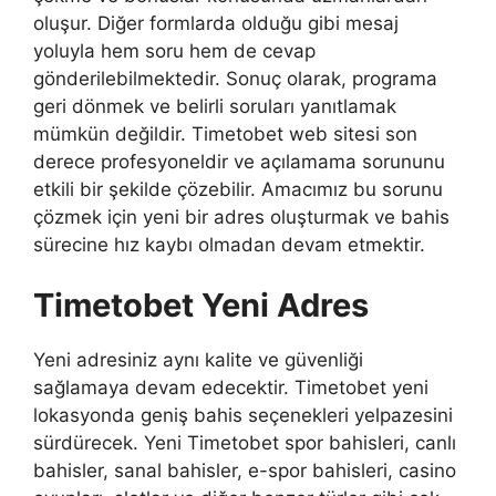
oluşur. Diğer formlarda olduğu gibi mesaj
yoluyla hem soru hem de cevap
gönderilebilmektedir. Sonuç olarak, programa
geri dönmek ve belirli soruları yanıtlamak
mümkün değildir. Timetobet web sitesi son
derece profesyoneldir ve açılamama sorununu
etkili bir şekilde çözebilir. Amacımız bu sorunu
çözmek için yeni bir adres oluşturmak ve bahis
sürecine hız kaybı olmadan devam etmektir.
Timetobet Yeni Adres
Yeni adresiniz aynı kalite ve güvenliği
sağlamaya devam edecektir. Timetobet yeni
lokasyonda geniş bahis seçenekleri yelpazesini
sürdürecek. Yeni Timetobet spor bahisleri, canlı
bahisler, sanal bahisler, e-spor bahisleri, casino