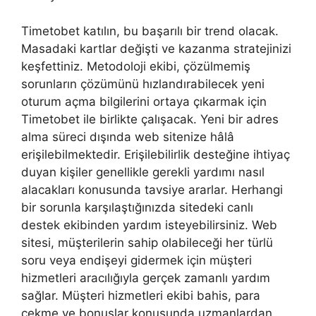
Timetobet katılın, bu başarılı bir trend olacak.
Masadaki kartlar değişti ve kazanma stratejinizi
keşfettiniz. Metodoloji ekibi, çözülmemiş
sorunların çözümünü hızlandırabilecek yeni
oturum açma bilgilerini ortaya çıkarmak için
Timetobet ile birlikte çalışacak. Yeni bir adres
alma süreci dışında web sitenize hâlâ
erişilebilmektedir. Erişilebilirlik desteğine ihtiyaç
duyan kişiler genellikle gerekli yardımı nasıl
alacakları konusunda tavsiye ararlar. Herhangi
bir sorunla karşılaştığınızda sitedeki canlı
destek ekibinden yardım isteyebilirsiniz. Web
sitesi, müşterilerin sahip olabileceği her türlü
soru veya endişeyi gidermek için müşteri
hizmetleri aracılığıyla gerçek zamanlı yardım
sağlar. Müşteri hizmetleri ekibi bahis, para
çekme ve bonuslar konusunda uzmanlardan