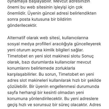
oynamaya başlayabilir. Mevcut adresinizin
önemi bu web sitesinin işleyişi için çok
önemlidir. Üyenin güncel adresi belirlendikten
sonra posta kutusuna bir bildirim
gönderilecektir.
Alternatif olarak web sitesi, kullanıcılarına
sosyal medya profilleri aracılığıyla güncelleyerek
yeni oturum açma kimlik bilgileri sağlar.
Timetobet en yeni slot makinesi slotu Sonuç
olarak, bazı durumlarda kullanıcılar mevcut
konumlarını belirlemede zorluklarla
karşılaşabilirler. Bu sorun, Timetobet en yeni
adres slot makineleri kullanılarak hızlı bir şekilde
çözülebilir. Bir üyenin engellenmesi durumunda
sayfa herhangi bir kesinti olmadan yeni
konumuna yönlendirilecektir. Bu yeni adreslere
geçiş hızlı ve sorunsuz bir süreç olacaktır. Adres