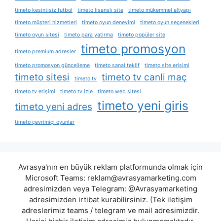
timeto kesintisiz futbol
timeto lisanslı site
timeto mükemmel altyapı
timeto müşteri hizmetleri
timeto oyun deneyimi
timeto oyun seçenekleri
timeto oyun sitesi
timeto para yatirma
timeto popüler site
timeto promosyon
timeto premium adresler
timeto promosyon güncelleme
timeto sanal teklif
timeto site erişimi
timeto sitesi
timeto tv canli maç
timeto tv
timeto tv erişimi
timeto tv izle
timeto web sitesi
timeto yeni giris
timeto yeni adres
timeto çevrimiçi oyunlar
Avrasya'nın en büyük reklam platformunda olmak için
Microsoft Teams:
reklam@avrasyamarketing.com
adresimizden veya Telegram: @Avrasyamarketing
adresimizden irtibat kurabilirsiniz. (Tek iletişim
adreslerimiz teams / telegram ve mail adresimizdir.